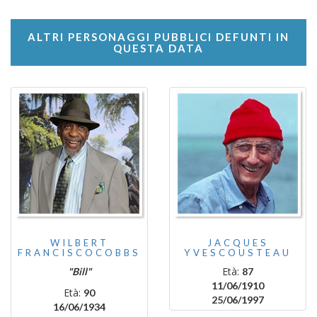
ALTRI PERSONAGGI PUBBLICI DEFUNTI IN
QUESTA DATA
WILBERT
JACQUES
FRANCISCOCOBBS
YVESCOUSTEAU
Età:
"Bill"
87
11/06/1910
Età:
90
25/06/1997
16/06/1934