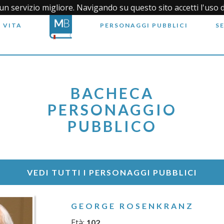
i un servizio migliore. Navigando su questo sito accetti l'uso 
 VITA
PERSONAGGI PUBBLICI
S
BACHECA
PERSONAGGIO
PUBBLICO
VEDI TUTTI I PERSONAGGI PUBBLICI
GEORGE ROSENKRANZ
Età:
102