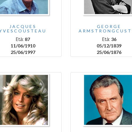
JACQUES
GEORGE
YVESCOUSTEAU
ARMSTRONGCUST
Età:
Età:
87
36
11/06/1910
05/12/1839
25/06/1997
25/06/1876