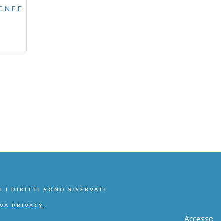
CNEE
I I DIRITTI SONO RISERVATI
VA PRIVACY
Accesso