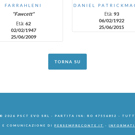
FARRAHLENI
DANIEL PATRICKMA
Età:
"Fawcett"
93
06/02/1922
Età:
62
25/06/2015
02/02/1947
25/06/2009
TORNA SU
 2026 PSCT EVO SRL - PARTITA IVA: RO 47556852 - TUTT
 E COMUNICAZIONE DI
PERSEMPRECONTE.IT
-
INFORMATI