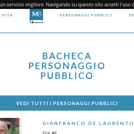
i un servizio migliore. Navigando su questo sito accetti l'uso 
 VITA
PERSONAGGI PUBBLICI
S
BACHECA
PERSONAGGIO
PUBBLICO
VEDI TUTTI I PERSONAGGI PUBBLICI
GIANFRANCO DE LAURENTI
Età:
81