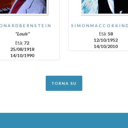
EONARDBERNSTEIN
SIMONMACCORKIN
Età:
"Louis"
58
12/10/1952
Età:
72
14/10/2010
25/08/1918
14/10/1990
TORNA SU