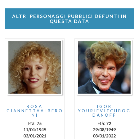
ALTRI PERSONAGGI PUBBLICI DEFUNTI IN
QUESTA DATA
ROSA
IGOR
GIANNETTAALBERO
YOURIEVITCHBOG
NI
DANOFF
Età:
Età:
75
72
11/04/1945
29/08/1949
03/01/2021
03/01/2022