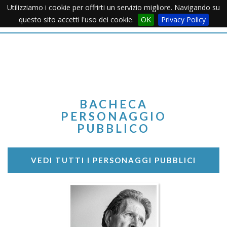
Utilizziamo i cookie per offrirti un servizio migliore. Navigando su
Apertu
questo sito accetti l'uso dei cookie.
OK
Privacy Policy
Menu
BACHECA
PERSONAGGIO
PUBBLICO
VEDI TUTTI I PERSONAGGI PUBBLICI