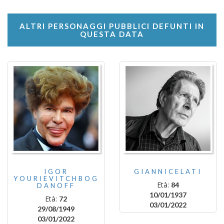
ALTRI PERSONAGGI PUBBLICI DEFUNTI IN
QUESTA DATA
IGOR
GIANNICELATI
YOURIEVITCHBOG
Età:
84
DANOFF
10/01/1937
Età:
72
03/01/2022
29/08/1949
03/01/2022