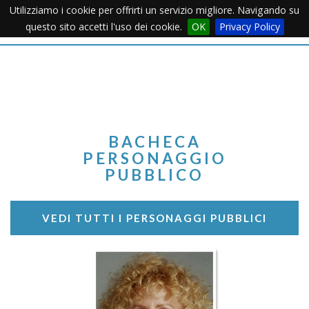
Utilizziamo i cookie per offrirti un servizio migliore. Navigando su
Apertu
questo sito accetti l'uso dei cookie.
OK
Privacy Policy
Menu
BACHECA
PERSONAGGIO
PUBBLICO
VEDI TUTTI I PERSONAGGI PUBBLICI