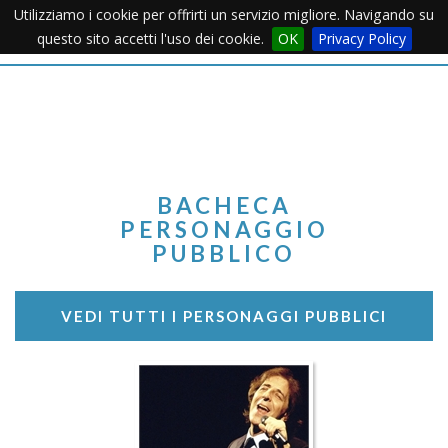
Utilizziamo i cookie per offrirti un servizio migliore. Navigando su
Apertu
questo sito accetti l'uso dei cookie.
OK
Privacy Policy
Menu
BACHECA
PERSONAGGIO
PUBBLICO
VEDI TUTTI I PERSONAGGI PUBBLICI