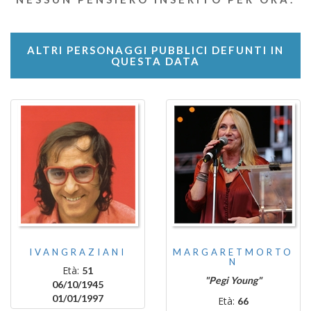
ALTRI PERSONAGGI PUBBLICI DEFUNTI IN
QUESTA DATA
IVANGRAZIANI
MARGARETMORTO
N
Età:
51
"Pegi Young"
06/10/1945
01/01/1997
Età:
66