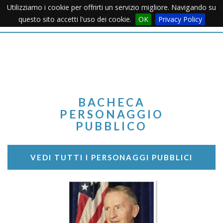
Utilizziamo i cookie per offrirti un servizio migliore. Navigando su
Apertu
questo sito accetti l'uso dei cookie.
OK
Privacy Policy
Menu
BACHECA
PERSONAGGIO
PUBBLICO
VEDI TUTTI I PERSONAGGI PUBBLICI