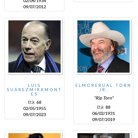
02/04/1934
09/07/2012
LUIS
ELMORERUAL TORN
SUÁREZMIRAMONT
JR.
ES
"Rip Torn"
Età:
68
Età:
88
02/05/1955
06/02/1931
09/07/2023
09/07/2019