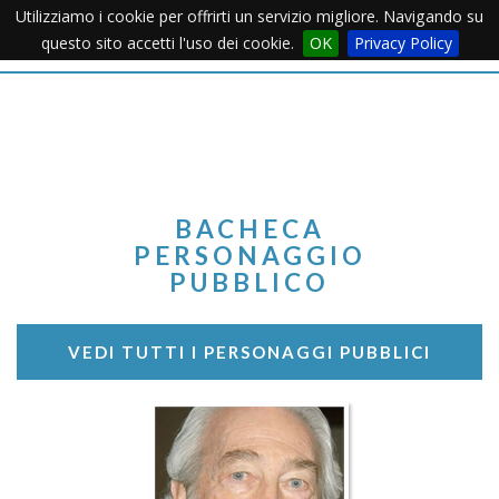
Utilizziamo i cookie per offrirti un servizio migliore. Navigando su
Apertu
questo sito accetti l'uso dei cookie.
OK
Privacy Policy
Menu
BACHECA
PERSONAGGIO
PUBBLICO
VEDI TUTTI I PERSONAGGI PUBBLICI