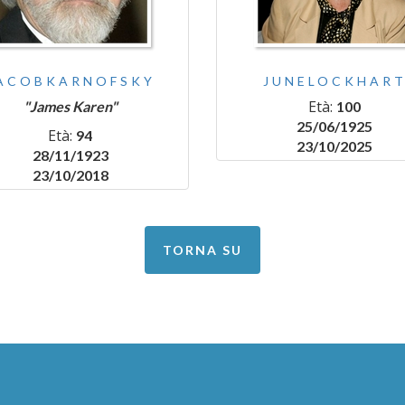
ACOBKARNOFSKY
JUNELOCKHAR
Età:
"James Karen"
100
25/06/1925
Età:
94
23/10/2025
28/11/1923
23/10/2018
TORNA SU