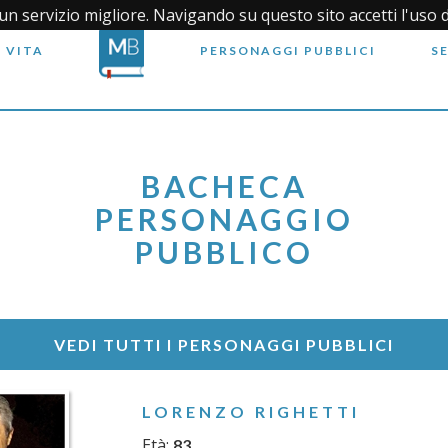
i un servizio migliore. Navigando su questo sito accetti l'uso 
 VITA
PERSONAGGI PUBBLICI
S
BACHECA
PERSONAGGIO
PUBBLICO
VEDI TUTTI I PERSONAGGI PUBBLICI
LORENZO RIGHETTI
Età:
83