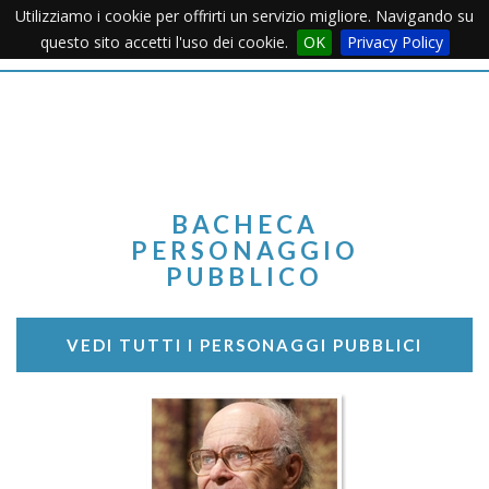
Utilizziamo i cookie per offrirti un servizio migliore. Navigando su
Apertu
questo sito accetti l'uso dei cookie.
OK
Privacy Policy
Menu
BACHECA
PERSONAGGIO
PUBBLICO
VEDI TUTTI I PERSONAGGI PUBBLICI