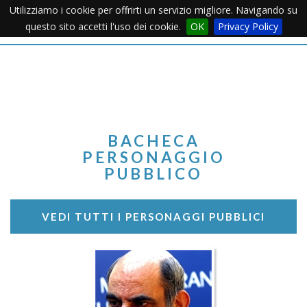
Utilizziamo i cookie per offrirti un servizio migliore. Navigando su
Apertu
questo sito accetti l'uso dei cookie.
OK
Privacy Policy
Menu
BACHECA
PERSONAGGIO
PUBBLICO
VEDI TUTTI I PERSONAGGI PUBBLICI