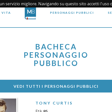
i un servizio migliore. Navigando su questo sito accetti l'uso 
 VITA
PERSONAGGI PUBBLICI
S
BACHECA
PERSONAGGIO
PUBBLICO
VEDI TUTTI I PERSONAGGI PUBBLICI
TONY CURTIS
Età:
85