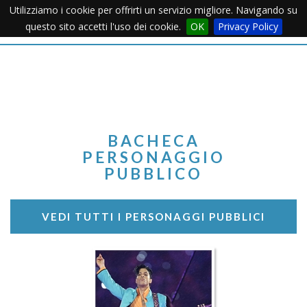
Utilizziamo i cookie per offrirti un servizio migliore. Navigando su
Apertu
questo sito accetti l'uso dei cookie.
OK
Privacy Policy
Menu
BACHECA
PERSONAGGIO
PUBBLICO
VEDI TUTTI I PERSONAGGI PUBBLICI