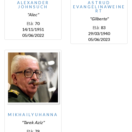
ALEXANDER
ASTRUD
JOHNSUCH
EVANGELINAWEINE
RT
"Alec"
"Gilberto"
Età:
70
Età:
83
14/11/1951
29/03/1940
05/06/2022
05/06/2023
MIKHAILYUHANNA
"Tarek Aziz"
Età:
79