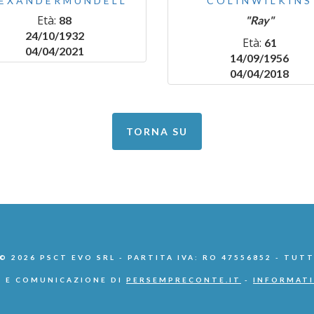
EXANDERMUNDELL
COLINWILKINS
Età:
88
"Ray"
24/10/1932
Età:
61
04/04/2021
14/09/1956
04/04/2018
TORNA SU
 2026 PSCT EVO SRL - PARTITA IVA: RO 47556852 - TUTT
 E COMUNICAZIONE DI
PERSEMPRECONTE.IT
-
INFORMATI