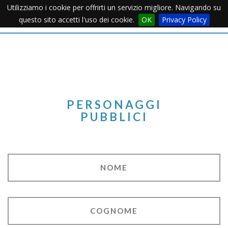
Utilizziamo i cookie per offrirti un servizio migliore. Navigando su
Apertu
questo sito accetti l'uso dei cookie.
OK
Privacy Policy
Menu
PERSONAGGI
PUBBLICI