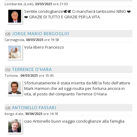
Lombardia ,(Lodi),
ore 21:03
23/05/2025
Sentite condoglianze🕊️🕊️ Ci mancherà tantissimo NINO ❤️
❤️ GRAZIE DI TUTTO E GRAZIE PER LA VITA.
JORGE MARIO BERGOGLIO
(2)
Carmagnola,
ore 19:58
08/05/2025
Vola libero Francesco
TERRENCE O'HARA
(1)
Tortona ,
ore 10:45
04/05/2025
Sfortunatamente è stata inserita da MB la foto dell'attore
Mark Harmon che ad oggi risulta per fortuna ancora in
vita, al posto del compianto Terrence O'Hara.
ANTONELLO FASSARI
(2)
borgo d ale,
ore 14:18
30/04/2025
ciao Antonello buon viaggio condoglianze alla famiglia