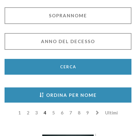
CERCA
ORDINA PER NOME
1
2
3
4
5
6
7
8
9
Ultimi