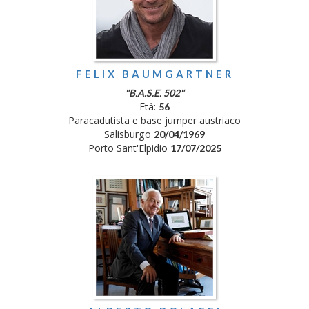
FELIX BAUMGARTNER
"B.A.S.E. 502"
Età:
56
Paracadutista e base jumper austriaco
Salisburgo
20/04/1969
Porto Sant'Elpidio
17/07/2025