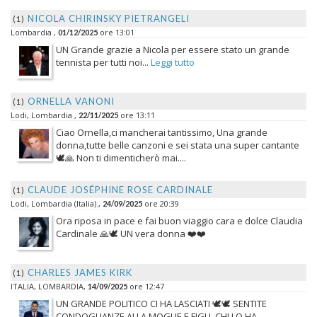
NICOLA CHIRINSKY PIETRANGELI
(1)
Lombardia ,
ore 13:01
01/12/2025
UN Grande grazie a Nicola per essere stato un grande
tennista per tutti noi...
Leggi tutto
ORNELLA VANONI
(1)
Lodi, Lombardia ,
ore 13:11
22/11/2025
Ciao Ornella,ci mancherai tantissimo, Una grande
donna,tutte belle canzoni e sei stata una super cantante
🕊️🙏 Non ti dimenticherò mai....
CLAUDE JOSÉPHINE ROSE CARDINALE
(1)
Lodi, Lombardia (Italia).,
ore 20:39
24/09/2025
Ora riposa in pace e fai buon viaggio cara e dolce Claudia
Cardinale 🙏🕊️ UN vera donna ❤️❤️
CHARLES JAMES KIRK
(1)
ITALIA, LOMBARDIA,
ore 12:47
14/09/2025
UN GRANDE POLITICO CI HA LASCIATI 🕊️🕊️ SENTITE
CONDOGLIANZE ALLA MOGLIE E FIGLI. CHI LO HA