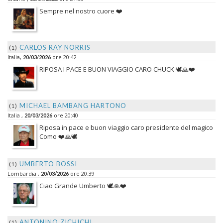
Sempre nel nostro cuore ❤️
CARLOS RAY NORRIS
(1)
Italia,
ore 20:42
20/03/2026
RIPOSA I PACE E BUON VIAGGIO CARO CHUCK 🕊️🙏❤️
MICHAEL BAMBANG HARTONO
(1)
Italia ,
ore 20:40
20/03/2026
Riposa in pace e buon viaggio caro presidente del magico
Como ❤️🙏🕊️
UMBERTO BOSSI
(1)
Lombardia ,
ore 20:39
20/03/2026
Ciao Grande Umberto 🕊️🙏❤️
ANTONINO ZICHICHI
(1)