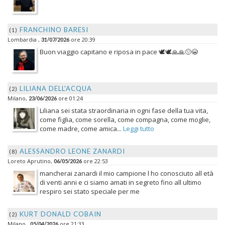
FRANCHINO BARESI
(1)
Lombardia ,
ore 20:39
31/07/2026
Buon viaggio capitano e riposa in pace 🕊️🕊️🙏🙏😔😭
LILIANA DELL'ACQUA
(2)
Milano,
ore 01:24
23/06/2026
Liliana sei stata straordinaria in ogni fase della tua vita,
come figlia, come sorella, come compagna, come moglie,
come madre, come amica...
Leggi tutto
ALESSANDRO LEONE ZANARDI
(8)
Loreto Aprutino,
ore 22:53
06/05/2026
mancherai zanardi il mio campione l ho conosciuto all età
di venti anni e ci siamo amati in segreto fino all ultimo
respiro sei stato speciale per me
KURT DONALD COBAIN
(2)
Milano ,
ore 21:33
05/04/2026