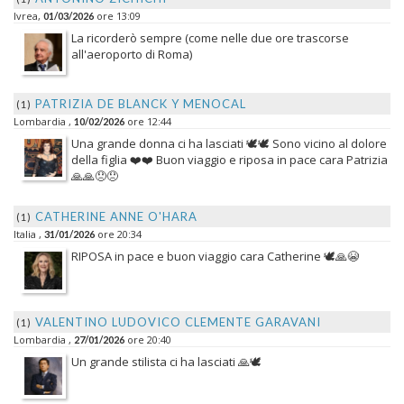
Ivrea,
ore 13:09
01/03/2026
La ricorderò sempre (come nelle due ore trascorse
all'aeroporto di Roma)
PATRIZIA DE BLANCK Y MENOCAL
(1)
Lombardia ,
ore 12:44
10/02/2026
Una grande donna ci ha lasciati 🕊️🕊️ Sono vicino al dolore
della figlia ❤️❤️ Buon viaggio e riposa in pace cara Patrizia
🙏🙏😞😞
CATHERINE ANNE O'HARA
(1)
Italia ,
ore 20:34
31/01/2026
RIPOSA in pace e buon viaggio cara Catherine 🕊️🙏😭
VALENTINO LUDOVICO CLEMENTE GARAVANI
(1)
Lombardia ,
ore 20:40
27/01/2026
Un grande stilista ci ha lasciati 🙏🕊️