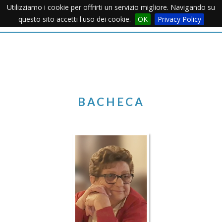
Utilizziamo i cookie per offrirti un servizio migliore. Navigando su
Apertu
questo sito accetti l'uso dei cookie.
OK
Privacy Policy
Menu
BACHECA