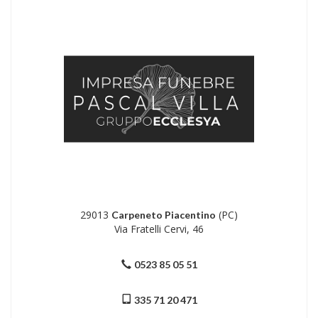
29013
(PC)
Carpeneto Piacentino
Via Fratelli Cervi, 46
0523 85 05 51
335 71 20 471