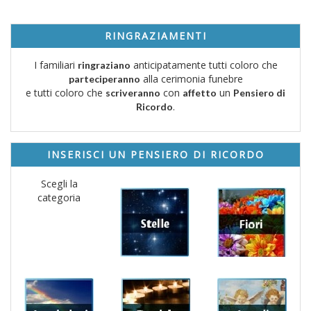
RINGRAZIAMENTI
I familiari
anticipatamente tutti coloro che
ringraziano
alla cerimonia funebre
parteciperanno
e tutti coloro che
con
un
scriveranno
affetto
Pensiero di
.
Ricordo
INSERISCI UN PENSIERO DI RICORDO
Scegli la
categoria