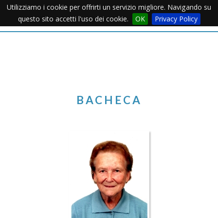
Utilizziamo i cookie per offrirti un servizio migliore. Navigando su
Apertu
questo sito accetti l'uso dei cookie.
OK
Privacy Policy
Menu
BACHECA