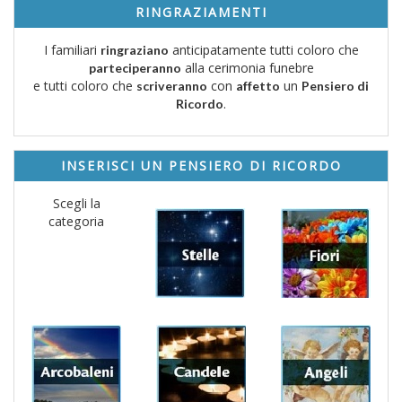
RINGRAZIAMENTI
I familiari
anticipatamente tutti coloro che
ringraziano
alla cerimonia funebre
parteciperanno
e tutti coloro che
con
un
scriveranno
affetto
Pensiero di
.
Ricordo
INSERISCI UN PENSIERO DI RICORDO
Scegli la
categoria