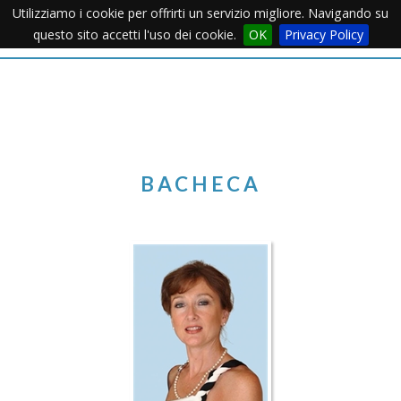
Utilizziamo i cookie per offrirti un servizio migliore. Navigando su
Apertu
questo sito accetti l'uso dei cookie.
OK
Privacy Policy
Menu
BACHECA