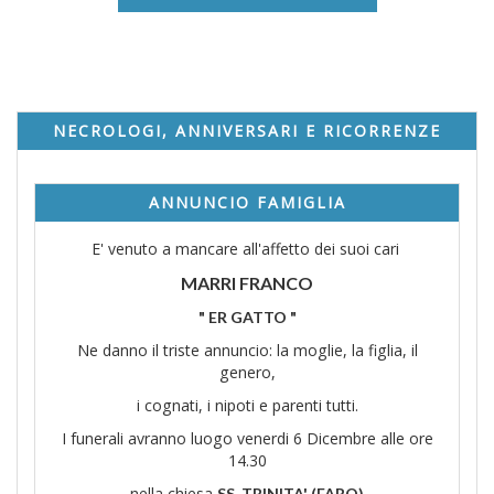
NECROLOGI, ANNIVERSARI E RICORRENZE
ANNUNCIO FAMIGLIA
E' venuto a mancare all'affetto dei suoi cari
MARRI FRANCO
" ER GATTO "
Ne danno il triste annuncio: la moglie, la figlia, il
genero,
i cognati, i nipoti e parenti tutti.
I funerali avranno luogo venerdi 6 Dicembre alle ore
14.30
nella chiesa
SS. TRINITA' (FARO)