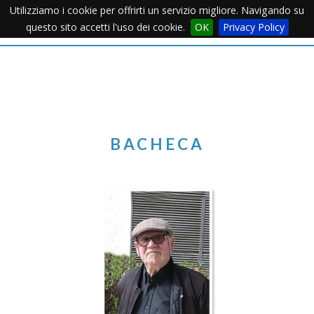
Utilizziamo i cookie per offrirti un servizio migliore. Navigando su
Apertu
questo sito accetti l'uso dei cookie.
OK
Privacy Policy
Menu
BACHECA