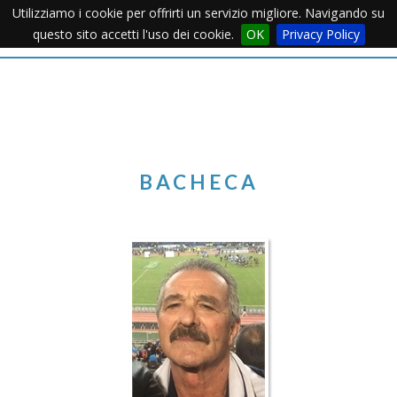
Utilizziamo i cookie per offrirti un servizio migliore. Navigando su
Apertu
questo sito accetti l'uso dei cookie.
OK
Privacy Policy
Menu
BACHECA