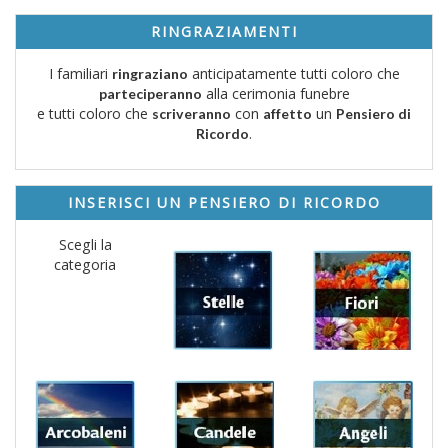
RINGRAZIAMENTI
I familiari
anticipatamente tutti coloro che
ringraziano
alla cerimonia funebre
parteciperanno
e tutti coloro che
con
un
scriveranno
affetto
Pensiero di
.
Ricordo
INSERISCI UN PENSIERO DI RICORDO
Scegli la
categoria