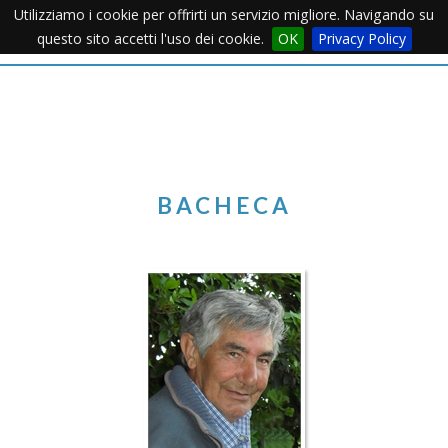
Utilizziamo i cookie per offrirti un servizio migliore. Navigando su
Apertu
questo sito accetti l'uso dei cookie.
OK
Privacy Policy
Menu
BACHECA