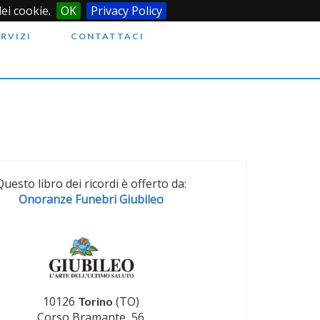
dei cookie.
OK
Privacy Policy
ERVIZI
CONTATTACI
Questo libro dei ricordi è offerto da:
Onoranze Funebri Giubileo
10126
(TO)
Torino
Corso Bramante, 56