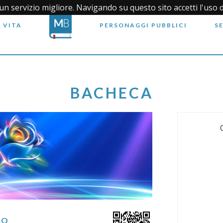
i un servizio migliore. Navigando su questo sito accetti l'uso 
 VITA
PERSONAGGI PUBBLICI
S
BACHECA
RO