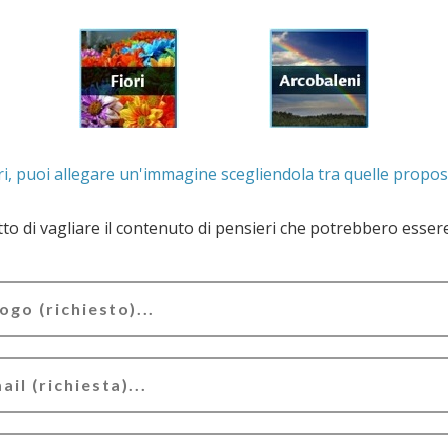
. Se lo desideri, puoi allegare un'immagine scegliendola t
e il contenuto di pensieri che potrebbero essere valutati offensivi e/o lesivi dell