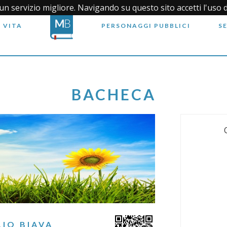
i un servizio migliore. Navigando su questo sito accetti l'uso 
 VITA
PERSONAGGI PUBBLICI
S
BACHECA
IO BIAVA