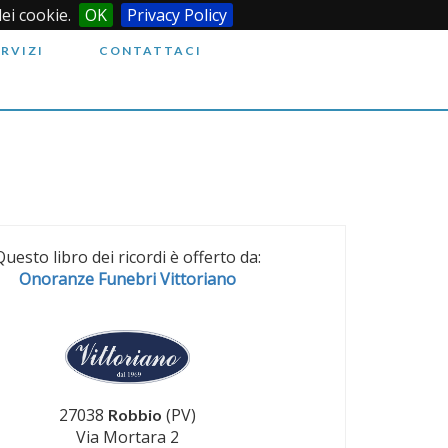
dei cookie.
OK
Privacy Policy
ERVIZI
CONTATTACI
Questo libro dei ricordi è offerto da:
Onoranze Funebri Vittoriano
27038
(PV)
Robbio
Via Mortara 2