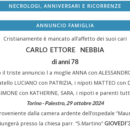
NECROLOGI, ANNIVERSARI E RICORRENZE
ANNUNCIO FAMIGLIA
Cristianamente è mancato all’affetto dei suoi cari
CARLO ETTORE NEBBIA
di anni 78
 il triste annuncio l a moglie ANNA con ALESSANDRO
fratello LUCIANO con PATRIZIA, i nipoti MATTEO con D
SIMONE con KATHERINE, SARA, i nipoti e parenti tutti
Torino - Palestro
,
29
ottobre
202
4
roveniente dalla camera ardente dell’ospedale “Maur
iungerà presso la chiesa parr. “S.Martino”
GIOVEDI’