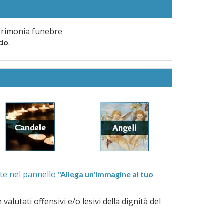
erimonia funebre
.
rdo
ra quelle proposte nel pannello
"Allega un'immagine al tuo
a dignità del