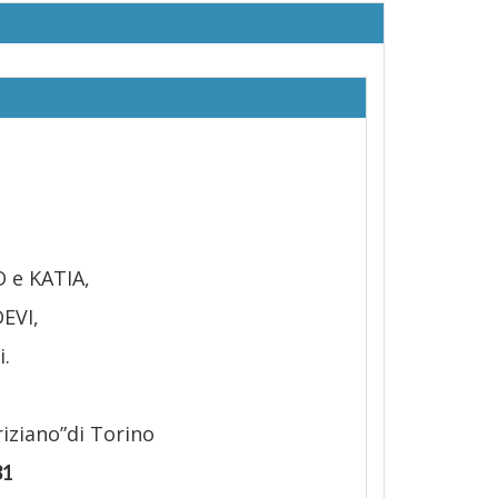
 e KATIA,
EVI,
.
iziano”di Torino
31