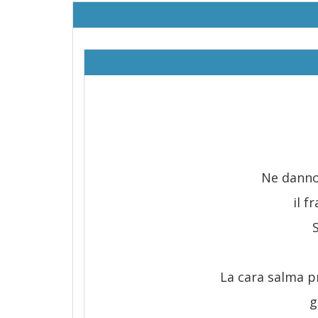
Ne danno
il 
La cara salma p
g