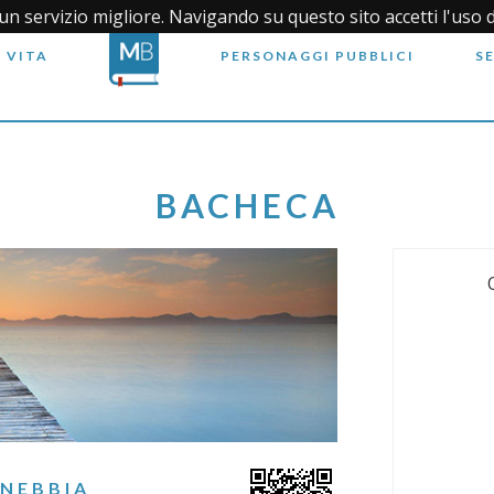
i un servizio migliore. Navigando su questo sito accetti l'uso 
 VITA
PERSONAGGI PUBBLICI
S
BACHECA
 NEBBIA