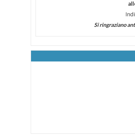
al
Ind
Si ringraziano a