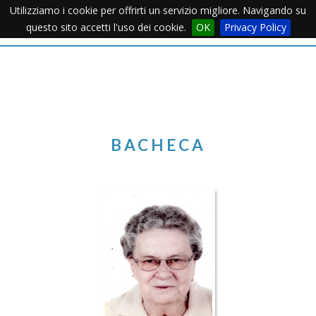
Utilizziamo i cookie per offrirti un servizio migliore. Navigando su
Apertu
questo sito accetti l'uso dei cookie.
OK
Privacy Policy
Menu
BACHECA