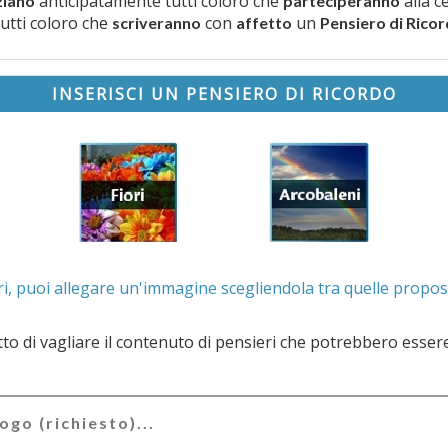
anticipatamente tutti coloro che
alla c
ziano
parteciperanno
tutti coloro che
con
un
scriveranno
affetto
Pensiero di Rico
INSERISCI UN PENSIERO DI RICORDO
. Se lo desideri, puoi allegare un'immagine scegliendola t
e il contenuto di pensieri che potrebbero essere valutati offensivi e/o lesivi dell