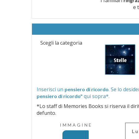
I familiari
ringra
e 
Scegli la categoria
Inserisci un
pensiero di ricordo
qui sopra*.
pensiero di ricordo"
*Lo staff di Memories Books si riserva il diritto di vagliar
defunto.
IMMAGINE