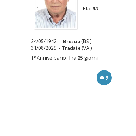
Età:
83
24/05/1942 -
(BS )
Brescia
31/08/2025 -
(VA )
Tradate
Anniversario: Tra
giorni
1°
25
9