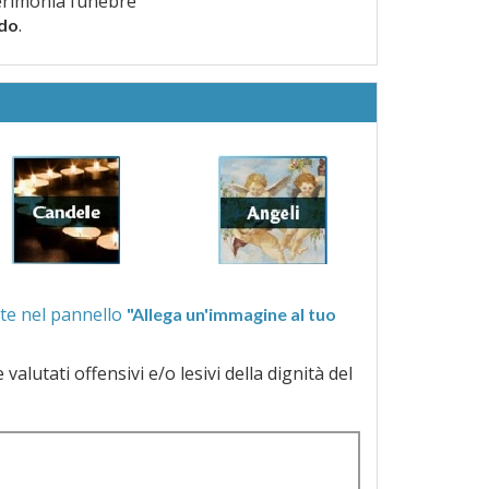
erimonia funebre
.
rdo
ra quelle proposte nel pannello
"Allega un'immagine al tuo
a dignità del