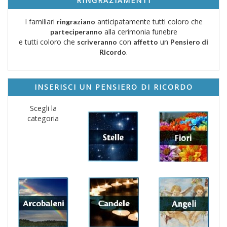
RINGRAZIAMENTI
I familiari
anticipatamente tutti coloro che
ringraziano
alla cerimonia funebre
parteciperanno
e tutti coloro che
con
un
scriveranno
affetto
Pensiero di
.
Ricordo
INSERISCI UN PENSIERO DI RICORDO
Scegli la
categoria