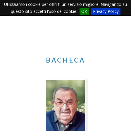
Utilizziamo i cookie per offrirti un servizio migliore. Navigando su
Apertu
questo sito accetti l'uso dei cookie.
OK
Privacy Policy
Menu
BACHECA