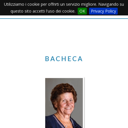
Utilizziamo i cookie per offrirti un servizio migliore. Navigando su
Apertu
questo sito accetti l'uso dei cookie.
OK
Privacy Policy
Menu
BACHECA