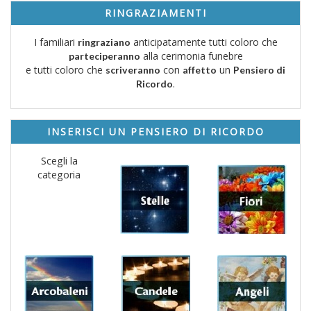
RINGRAZIAMENTI
I familiari
anticipatamente tutti coloro che
ringraziano
alla cerimonia funebre
parteciperanno
e tutti coloro che
con
un
scriveranno
affetto
Pensiero di
.
Ricordo
INSERISCI UN PENSIERO DI RICORDO
Scegli la
categoria