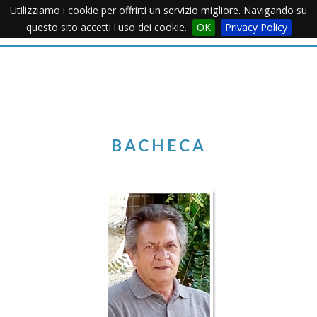
Utilizziamo i cookie per offrirti un servizio migliore. Navigando su
Apertu
questo sito accetti l'uso dei cookie.
OK
Privacy Policy
Menu
BACHECA