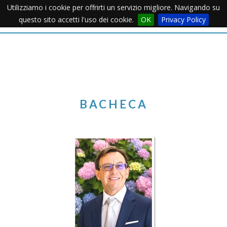
Utilizziamo i cookie per offrirti un servizio migliore. Navigando su
Apertu
questo sito accetti l'uso dei cookie.
OK
Privacy Policy
Menu
BACHECA