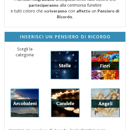
alla cerimonia funebre
parteciperanno
e tutti coloro che
con
un
scriveranno
affetto
Pensiero di
.
Ricordo
INSERISCI UN PENSIERO DI RICORDO
Scegli la
categoria