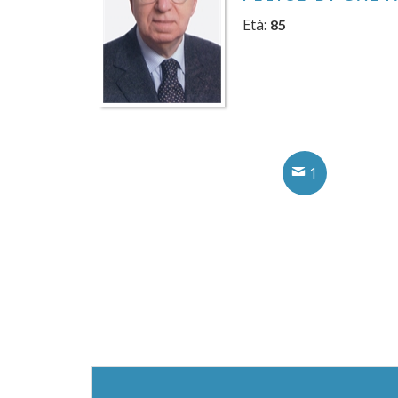
Età:
85
1