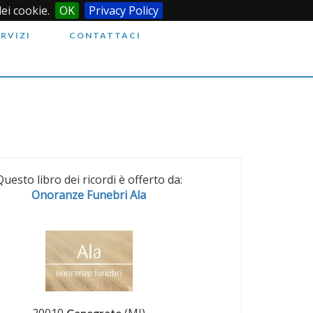
dei cookie.
OK
Privacy Policy
ERVIZI
CONTATTACI
Questo libro dei ricordi è offerto da:
Onoranze Funebri Ala
20010
(MI)
Canegrate