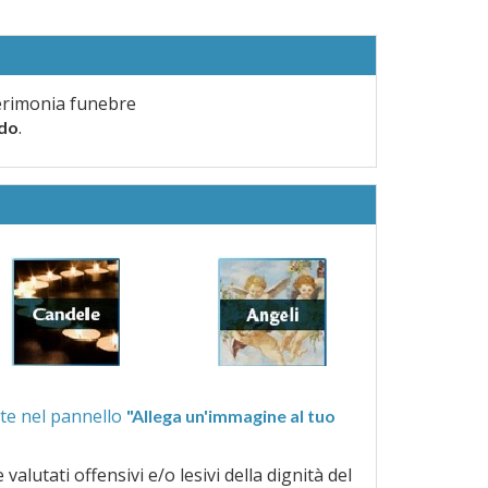
erimonia funebre
.
rdo
ra quelle proposte nel pannello
"Allega un'immagine al tuo
a dignità del