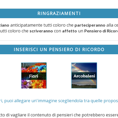
RINGRAZIAMENTI
anticipatamente tutti coloro che
alla c
ziano
parteciperanno
tutti coloro che
con
un
scriveranno
affetto
Pensiero di Rico
INSERISCI UN PENSIERO DI RICORDO
. Se lo desideri, puoi allegare un'immagine scegliendola t
e il contenuto di pensieri che potrebbero essere valutati offensivi e/o lesivi dell