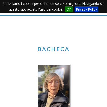
Utilizziamo i cookie per offrirti un servizio migliore. Navigando su
Apertu
questo sito accetti l'uso dei cookie.
OK
Privacy Policy
Menu
BACHECA