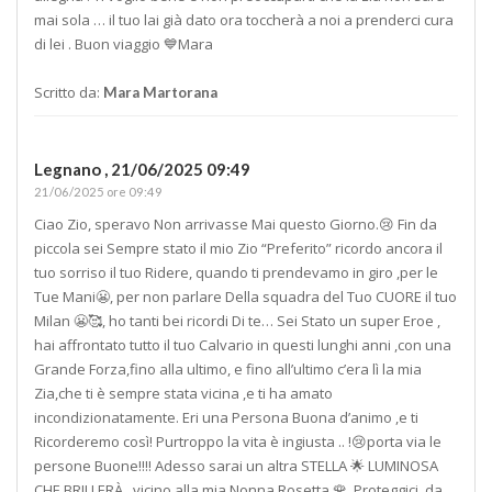
mai sola … il tuo lai già dato ora toccherà a noi a prenderci cura
di lei . Buon viaggio 💙Mara
Scritto da:
Mara Martorana
Legnano ,
21/06/2025 09:49
21/06/2025 ore 09:49
Ciao Zio, speravo Non arrivasse Mai questo Giorno.😢 Fin da
piccola sei Sempre stato il mio Zio “Preferito” ricordo ancora il
tuo sorriso il tuo Ridere, quando ti prendevamo in giro ,per le
Tue Mani😬, per non parlare Della squadra del Tuo CUORE il tuo
Milan 😬🥰, ho tanti bei ricordi Di te… Sei Stato un super Eroe ,
hai affrontato tutto il tuo Calvario in questi lunghi anni ,con una
Grande Forza,fino alla ultimo, e fino all’ultimo c’era lì la mia
Zia,che ti è sempre stata vicina ,e ti ha amato
incondizionatamente. Eri una Persona Buona d’animo ,e ti
Ricorderemo così! Purtroppo la vita è ingiusta .. !😢porta via le
persone Buone!!!! Adesso sarai un altra STELLA 🌟 LUMINOSA
CHE BRILLERÀ , vicino alla mia Nonna Rosetta 🌹. Proteggici, da