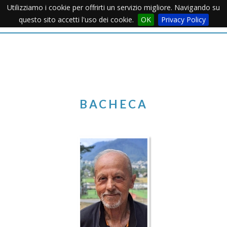
Utilizziamo i cookie per offrirti un servizio migliore. Navigando su
Apertu
questo sito accetti l'uso dei cookie.
OK
Privacy Policy
Menu
BACHECA