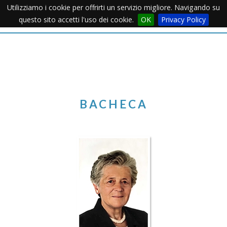
Utilizziamo i cookie per offrirti un servizio migliore. Navigando su
Apertu
questo sito accetti l'uso dei cookie.
OK
Privacy Policy
Menu
BACHECA