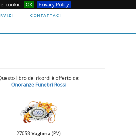
dei cookie.
OK
Privacy Policy
ERVIZI
CONTATTACI
Questo libro dei ricordi è offerto da:
Onoranze Funebri Rossi
27058
(PV)
Voghera