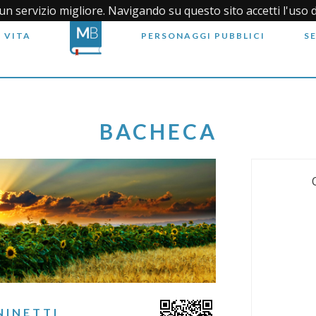
i un servizio migliore. Navigando su questo sito accetti l'uso 
 VITA
PERSONAGGI PUBBLICI
S
BACHECA
NINETTI