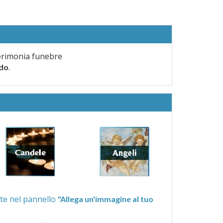
erimonia funebre
.
rdo
ra quelle proposte nel pannello
"Allega un'immagine al tuo