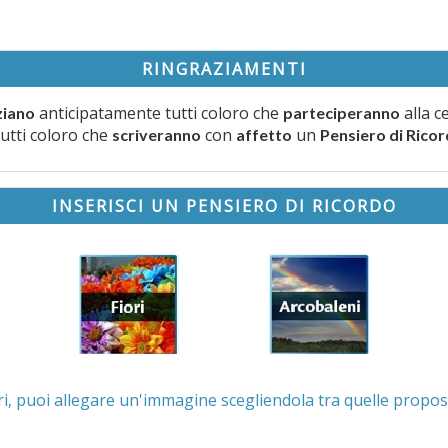
RINGRAZIAMENTI
anticipatamente tutti coloro che
alla c
ziano
parteciperanno
tutti coloro che
con
un
scriveranno
affetto
Pensiero di Rico
INSERISCI UN PENSIERO DI RICORDO
. Se lo desideri, puoi allegare un'immagine scegliendola t