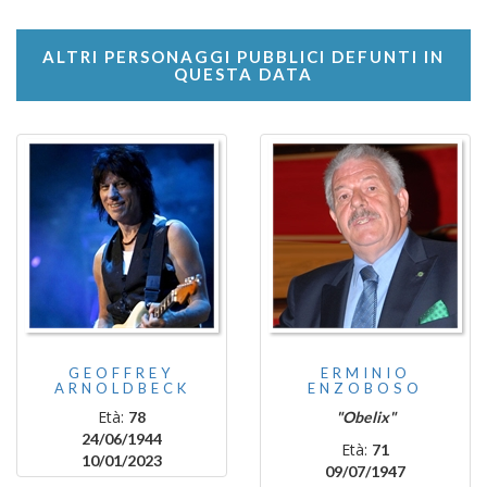
ALTRI PERSONAGGI PUBBLICI DEFUNTI IN
QUESTA DATA
GEOFFREY
ERMINIO
ARNOLDBECK
ENZOBOSO
Età:
78
"Obelix"
24/06/1944
Età:
71
10/01/2023
09/07/1947