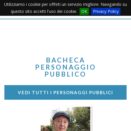
Utilizziamo i cookie per offrirti un servizio migliore. Navigando su
Apertu
questo sito accetti l'uso dei cookie.
OK
Privacy Policy
Menu
BACHECA
PERSONAGGIO
PUBBLICO
VEDI TUTTI I PERSONAGGI PUBBLICI