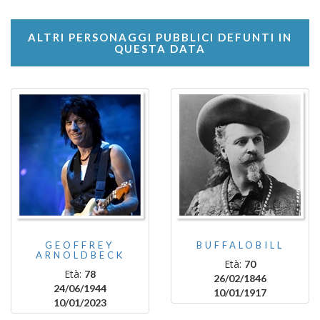
ALTRI PERSONAGGI PUBBLICI DEFUNTI IN
QUESTA DATA
GEOFFREY
BUFFALOBILL
ARNOLDBECK
Età:
70
Età:
78
26/02/1846
24/06/1944
10/01/1917
10/01/2023