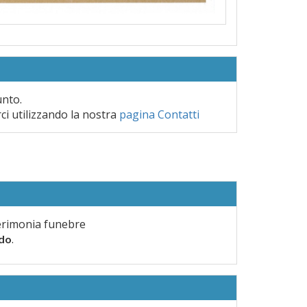
unto.
rci utilizzando la nostra
pagina Contatti
erimonia funebre
.
rdo