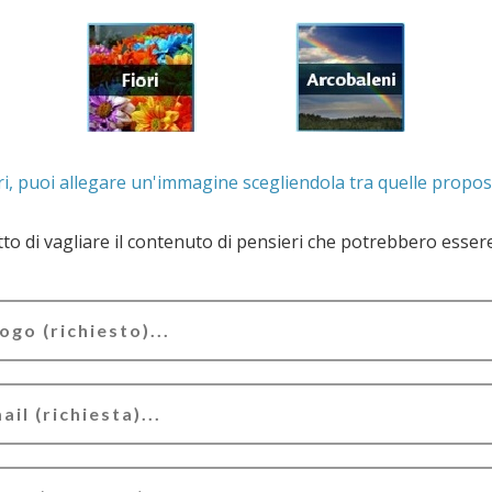
. Se lo desideri, puoi allegare un'immagine scegliendola t
e il contenuto di pensieri che potrebbero essere valutati offensivi e/o lesivi dell