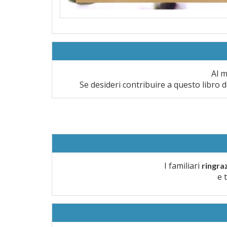
Al m
Se desideri contribuire a questo libro d
I familiari
ringra
e 