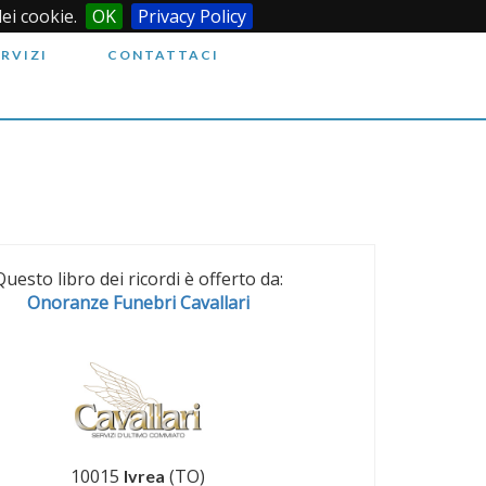
dei cookie.
OK
Privacy Policy
ERVIZI
CONTATTACI
Questo libro dei ricordi è offerto da:
Onoranze Funebri Cavallari
10015
(TO)
Ivrea