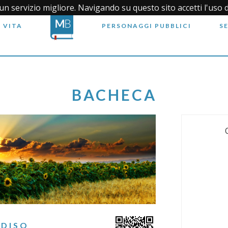
i un servizio migliore. Navigando su questo sito accetti l'uso 
 VITA
PERSONAGGI PUBBLICI
S
BACHECA
ADISO