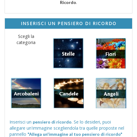
.
Ricordo
INSERISCI UN PENSIERO DI RICORDO
Scegli la
categoria
Inserisci un
. Se lo desideri, puoi
pensiero di ricordo
allegare un'immagine scegliendola tra quelle proposte nel
pannello
"Allega un'immagine al tuo pensiero di ricordo"