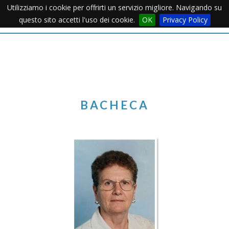
Utilizziamo i cookie per offrirti un servizio migliore. Navigando su
Apertu
questo sito accetti l'uso dei cookie.
OK
Privacy Policy
Menu
BACHECA