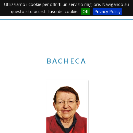
Utilizziamo i cookie per offrirti un servizio migliore. Navigando su
Apertu
questo sito accetti l'uso dei cookie.
OK
Privacy Policy
Menu
BACHECA