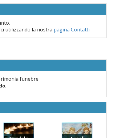
unto.
rci utilizzando la nostra
pagina Contatti
erimonia funebre
.
rdo