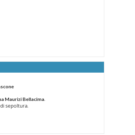
ascone
.
na Maurizi Bellacima
 di sepoltura.