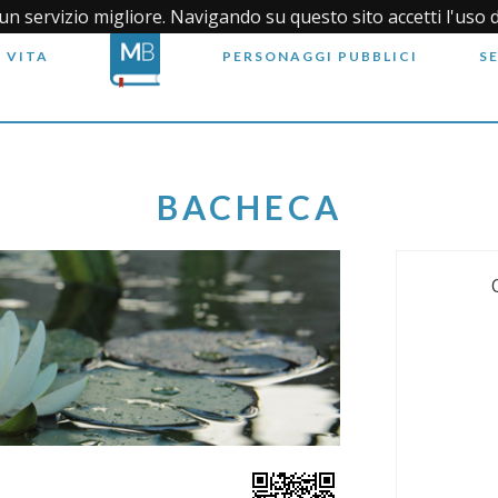
i un servizio migliore. Navigando su questo sito accetti l'uso 
 VITA
PERSONAGGI PUBBLICI
S
BACHECA