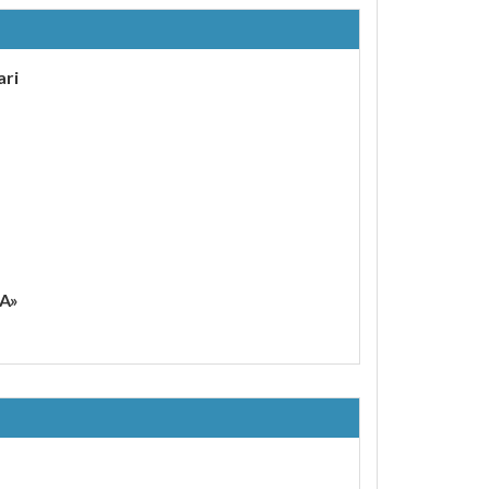
ari
ZA»