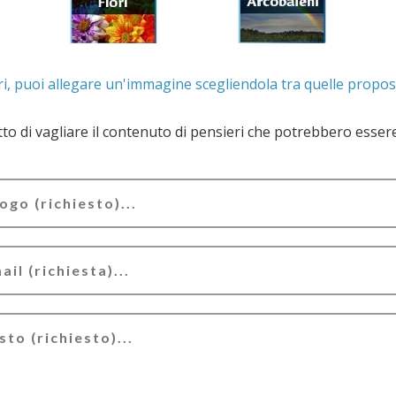
. Se lo desideri, puoi allegare un'immagine scegliendola t
e il contenuto di pensieri che potrebbero essere valutati offensivi e/o lesivi dell