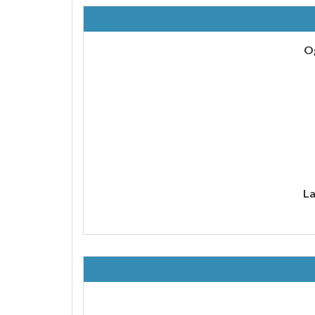
Og
La